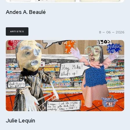
Andes A. Beaulé
ARTISTES
8
—
06
—
2026
Julie Lequin