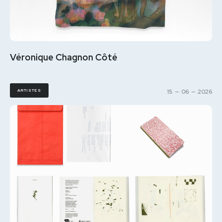
Véronique Chagnon Côté
ARTISTES
15
—
06
—
2026