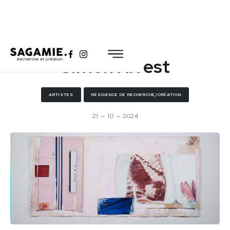
Simon Rivest
ARTISTES
RÉSIDENCE DE RECHERCHE/CRÉATION
21
—
10
—
2024