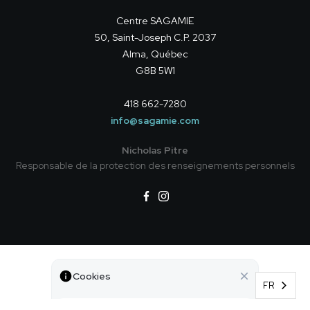
Centre SAGAMIE
50, Saint-Joseph C.P. 2037
Alma, Québec
G8B 5W1
418 662-7280
info@sagamie.com
Nicholas Pitre
Responsable de la protection des renseignements personnels
Politique de confidentialité
Cookies
©
Tous droits réservés — Centre SAGAMIE
FR