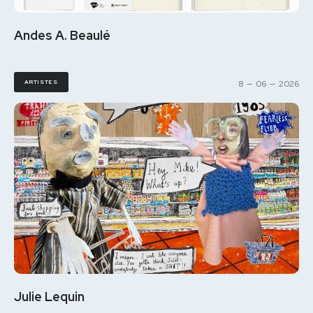
Andes A. Beaulé
ARTISTES
8
—
06
—
2026
Julie Lequin