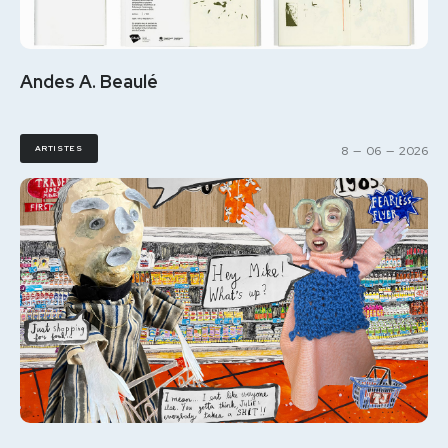
Andes A. Beaulé
ARTISTES
8
—
06
—
2026