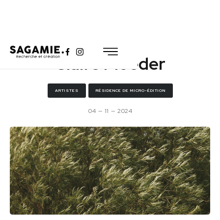
Claire Moeder
ARTISTES
RÉSIDENCE DE MICRO-ÉDITION
04
—
11
—
2024