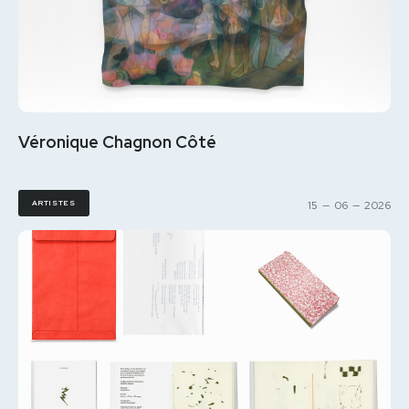
Véronique Chagnon Côté
ARTISTES
15
—
06
—
2026