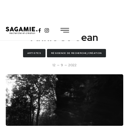
Annie St-Jean
ARTISTES
RÉSIDENCE DE RECHERCHE/CRÉATION
12
—
9
—
2022