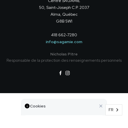
Centre SAGAMIE
50, Saint-Joseph C.P. 2037
Alma, Québec
G8B 5W1
418 662-7280
info@sagamie.com
Nicholas Pitre
Responsable de la protection des renseignements personnels
Politique de confidentialité
Cookies
©
Tous droits réservés — Centre SAGAMIE
FR
Ce site utilise des cookies pour