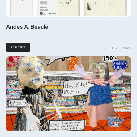
Andes A. Beaulé
ARTISTES
8
—
06
—
2026