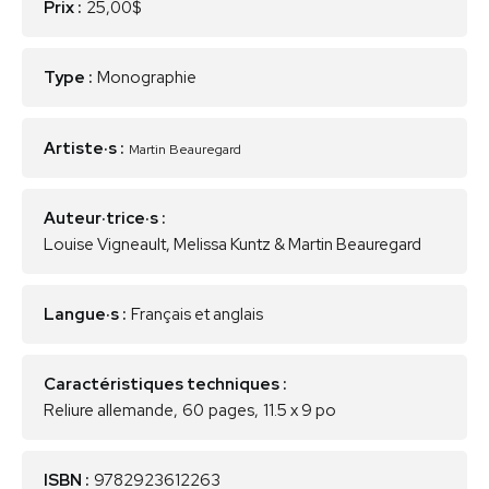
Prix :
25,00$
Type :
Monographie
Artiste·s :
Martin Beauregard
Auteur·trice·s :
Louise Vigneault, Melissa Kuntz & Martin Beauregard
Langue·s :
Français et anglais
Caractéristiques techniques :
Reliure allemande
,
60
pages
,
11.5 x 9 po
ISBN :
9782923612263