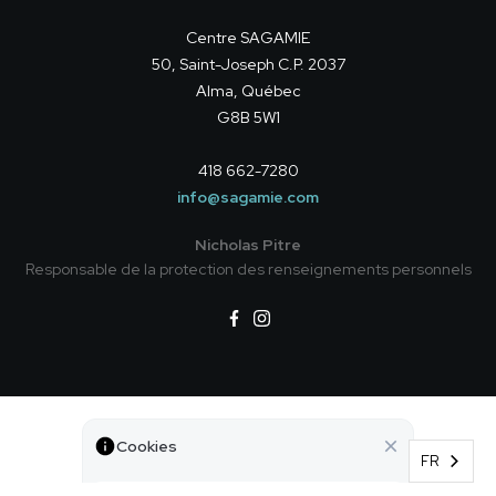
Centre SAGAMIE
50, Saint-Joseph C.P. 2037
Alma, Québec
G8B 5W1
418 662-7280
info@sagamie.com
Nicholas Pitre
Responsable de la protection des renseignements personnels
Politique de confidentialité
Cookies
©
Tous droits réservés — Centre SAGAMIE
FR