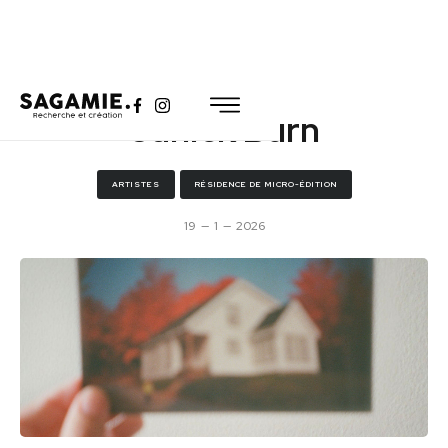
Janick Burn
ARTISTES
RÉSIDENCE DE MICRO-ÉDITION
19
—
1
—
2026