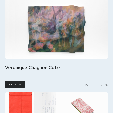
Véronique Chagnon Côté
ARTISTES
15
—
06
—
2026