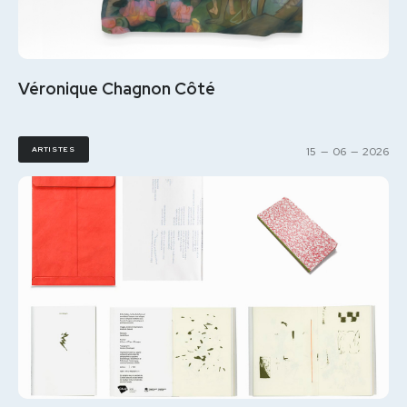
Véronique Chagnon Côté
ARTISTES
15
—
06
—
2026