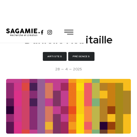
Danielle Robitaille
ARTISTES
PRÉSENCES
28
—
4
—
2025