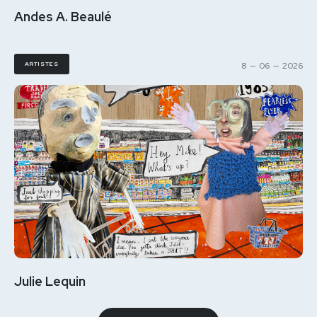
Andes A. Beaulé
ARTISTES
8
—
06
—
2026
Julie Lequin