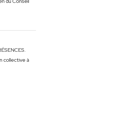
en du Conseil
t PRÉSENCES.
 collective à