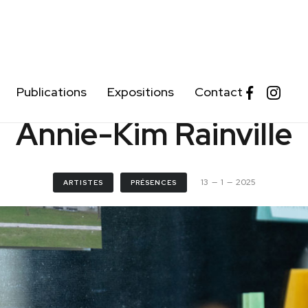
Publications
Expositions
Contact
Annie-Kim Rainville
13
—
1
—
2025
ARTISTES
PRÉSENCES