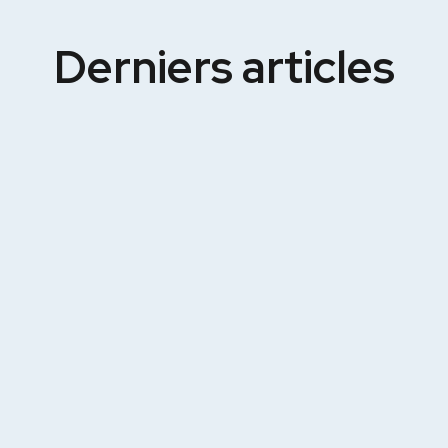
Derniers articles
6
15
—
06
—
2026