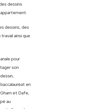
t des dessins
d’appartement.
es dessins, des
 travail ainsi que
sanale pour
artager son
 dessin,
n baccalauréat en
à Gham et Dafe,
ipé au